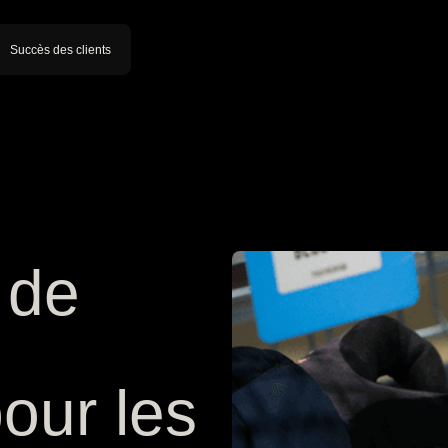
Succès des clients
 de
our les